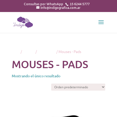
15 6244 5777
info@indigografica.com.ar
Inicio
/
Librería
/
Informática
/ Mouses - Pads
MOUSES - PADS
Mostrando el único resultado