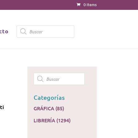
0 Items
Products
cto
search
Products
search
Categorías
a
ti
GRÁFICA
(85)
LIBRERÍA
(1294)