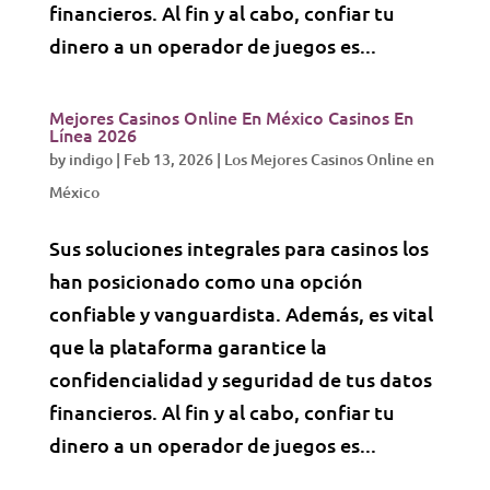
financieros. Al fin y al cabo, confiar tu
dinero a un operador de juegos es...
Mejores Casinos Online En México Casinos En
Línea 2026
by
indigo
|
Feb 13, 2026
|
Los Mejores Casinos Online en
México
Sus soluciones integrales para casinos los
han posicionado como una opción
confiable y vanguardista. Además, es vital
que la plataforma garantice la
confidencialidad y seguridad de tus datos
financieros. Al fin y al cabo, confiar tu
dinero a un operador de juegos es...