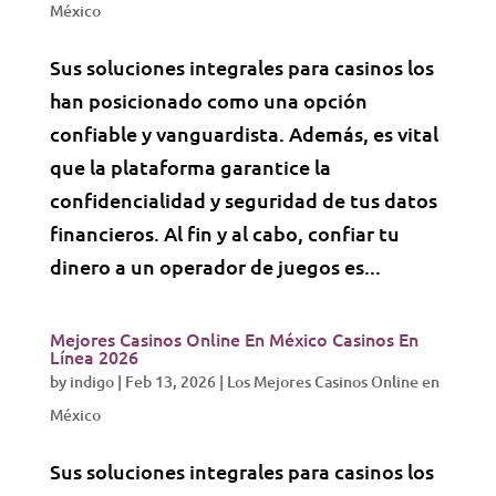
México
Sus soluciones integrales para casinos los
han posicionado como una opción
confiable y vanguardista. Además, es vital
que la plataforma garantice la
confidencialidad y seguridad de tus datos
financieros. Al fin y al cabo, confiar tu
dinero a un operador de juegos es...
Mejores Casinos Online En México Casinos En
Línea 2026
by
indigo
|
Feb 13, 2026
|
Los Mejores Casinos Online en
México
Sus soluciones integrales para casinos los