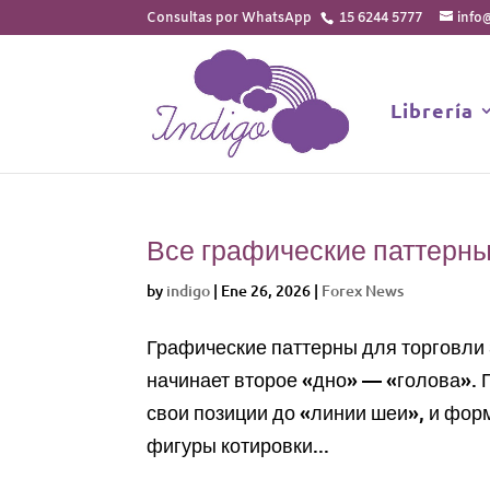
15 6244 5777
info
Librería
Все графические паттерны
by
indigo
|
Ene 26, 2026
|
Forex News
Графические паттерны для торговли
начинает второе «‎дно» — «голова».
свои позиции до «‎линии шеи», и фо
фигуры котировки...