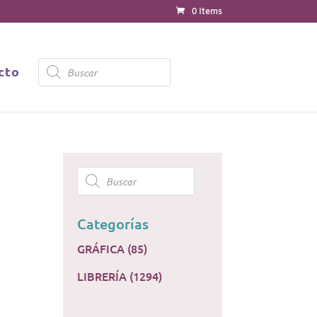
0 Items
Products
cto
search
Products
search
Categorías
GRÁFICA
(85)
LIBRERÍA
(1294)