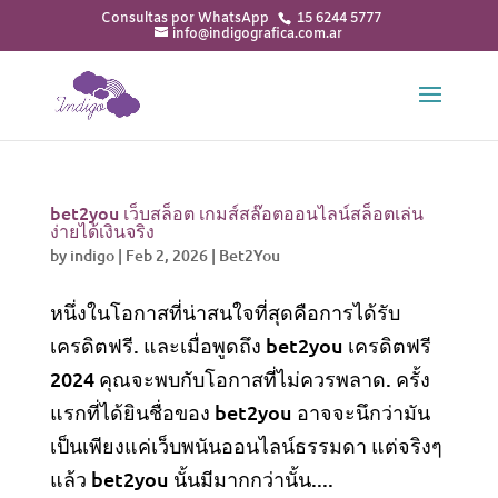
15 6244 5777
info@indigografica.com.ar
bet2you เว็บสล็อต เกมส์สล๊อตออนไลน์สล็อตเล่น
ง่ายได้เงินจริง
by
indigo
|
Feb 2, 2026
|
Bet2You
หนึ่งในโอกาสที่น่าสนใจที่สุดคือการได้รับ
เครดิตฟรี. และเมื่อพูดถึง bet2you เครดิตฟรี
2024 คุณจะพบกับโอกาสที่ไม่ควรพลาด. ครั้ง
แรกที่ได้ยินชื่อของ bet2you อาจจะนึกว่ามัน
เป็นเพียงแค่เว็บพนันออนไลน์ธรรมดา แต่จริงๆ
แล้ว bet2you นั้นมีมากกว่านั้น....